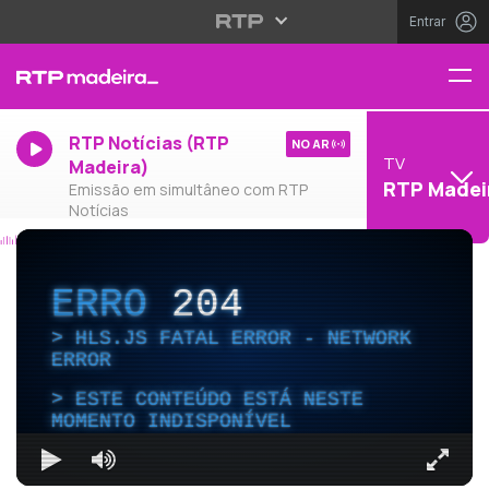
Entrar
RTP Notícias (RTP
NO AR
TV
Madeira)
RTP Madei
Emissão em simultâneo com RTP
Notícias
ERRO
204
HLS.JS FATAL ERROR - NETWORK
ERROR
ESTE CONTEÚDO ESTÁ NESTE
MOMENTO INDISPONÍVEL