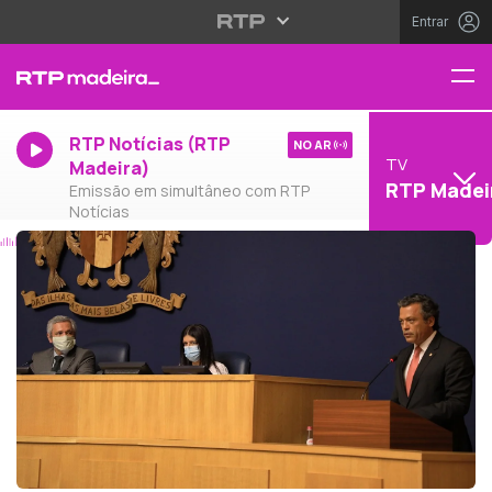
Entrar
RTP Notícias (RTP
NO AR
TV
Madeira)
RTP Madei
Emissão em simultâneo com RTP
Notícias