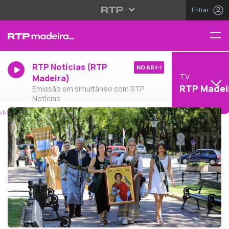
Entrar
RTP Notícias (RTP
NO AR
TV
Madeira)
RTP Madei
Emissão em simultâneo com RTP
Notícias