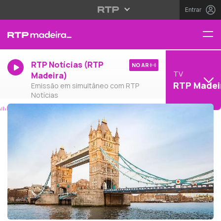
Entrar
RTP Notícias (RTP
NO AR
TV
Madeira)
RTP Madei
Emissão em simultâneo com RTP
Notícias