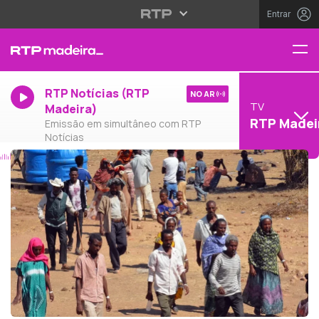
Entrar
RTP Notícias (RTP
NO AR
TV
Madeira)
RTP Madei
Emissão em simultâneo com RTP
Notícias