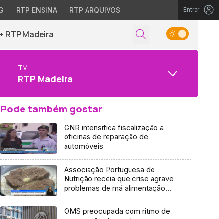
G
RTP ENSINA
RTP ARQUIVOS
Entrar
+ RTP Madeira
TV
RTP Madeira
Pode também gostar
GNR intensifica fiscalização a
oficinas de reparação de
automóveis
Associação Portuguesa de
Nutrição receia que crise agrave
problemas de má alimentação
(vídeo)
OMS preocupada com ritmo de