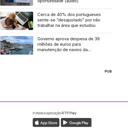
oportunidade (áudio)
Cerca de 40% dos portugueses
sente-se “desajustado” por não
trabalhar na área que estudou
Governo aprova despesa de 39
milhões de euros para
manutenção de navios da
Marinha
PUB
Instale a aplicação
RTP Play
ebook da RTP Madeira
nstagram da RTP Madeira