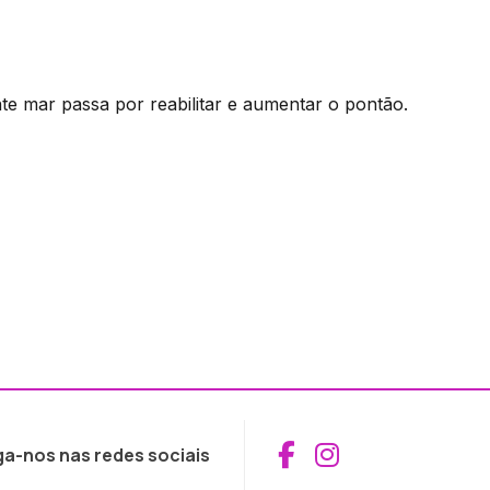
te mar passa por reabilitar e aumentar o pontão.
Aceder ao Fac
Aceder ao I
ga-nos nas redes sociais