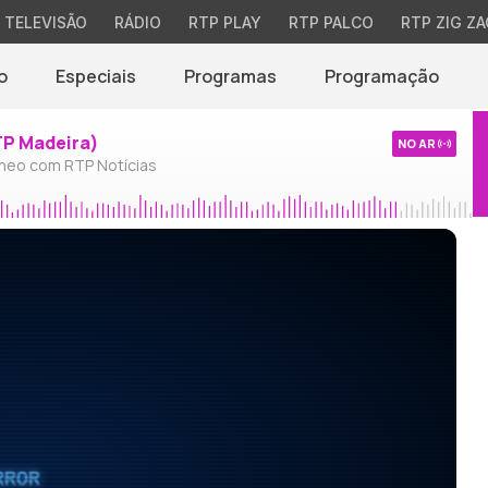
TELEVISÃO
RÁDIO
RTP PLAY
RTP PALCO
RTP ZIG ZA
o
Especiais
Programas
Programação
TP Madeira)
NO AR
neo com RTP Notícias
RROR