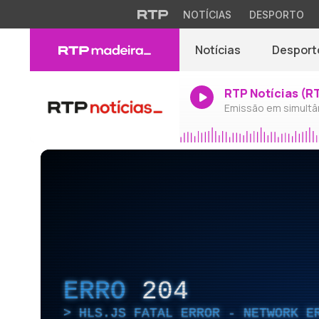
NOTÍCIAS
DESPORTO
Notícias
Desport
RTP Notícias (R
Emissão em simultâ
ERRO
204
HLS.JS FATAL ERROR - NETWORK E