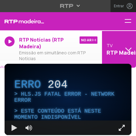
Entrar
RTP Notícias (RTP
NO AR
TV
Madeira)
RTP Madei
Emissão em simultâneo com RTP
Notícias
ERRO
204
HLS.JS FATAL ERROR - NETWORK
ERROR
ESTE CONTEÚDO ESTÁ NESTE
MOMENTO INDISPONÍVEL