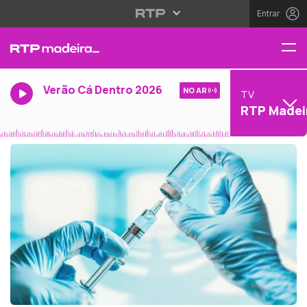
Entrar
Verão Cá Dentro 2026
NO AR
TV
RTP Madei