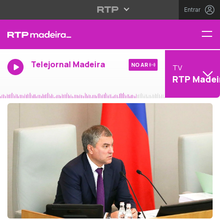
Entrar
Telejornal Madeira
NO AR
TV
RTP Madei