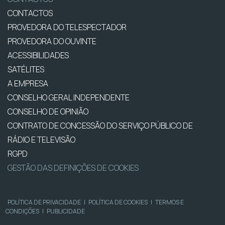
CONTACTOS
PROVEDORA DO TELESPECTADOR
PROVEDORA DO OUVINTE
ACESSIBILIDADES
SATÉLITES
A EMPRESA
CONSELHO GERAL INDEPENDENTE
CONSELHO DE OPINIÃO
CONTRATO DE CONCESSÃO DO SERVIÇO PÚBLICO DE
RÁDIO E TELEVISÃO
RGPD
GESTÃO DAS DEFINIÇÕES DE COOKIES
POLÍTICA DE PRIVACIDADE
|
POLÍTICA DE COOKIES
|
TERMOS E
CONDIÇÕES
|
PUBLICIDADE