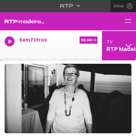
Entrar
Sem Filtros
NO AR
TV
RTP Madei