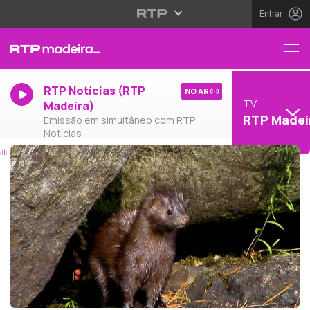
Entrar
RTP Notícias (RTP
NO AR
TV
Madeira)
RTP Madei
Emissão em simultâneo com RTP
Notícias