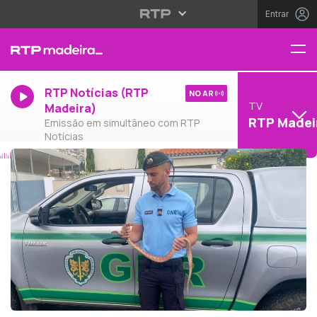
Entrar
RTP Notícias (RTP
NO AR
TV
Madeira)
RTP Madei
Emissão em simultâneo com RTP
Notícias