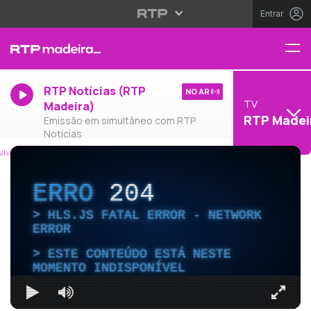
Entrar
RTP Notícias (RTP
NO AR
TV
Madeira)
RTP Madei
Emissão em simultâneo com RTP
Notícias
ERRO
204
HLS.JS FATAL ERROR - NETWORK
ERROR
ESTE CONTEÚDO ESTÁ NESTE
MOMENTO INDISPONÍVEL