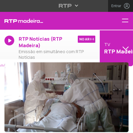
Entrar
RTP Notícias (RTP
NO AR
TV
Madeira)
RTP Madei
Emissão em simultâneo com RTP
Notícias