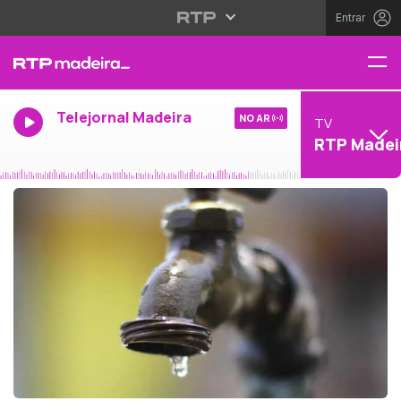
Entrar
Telejornal Madeira
NO AR
TV
RTP Madei