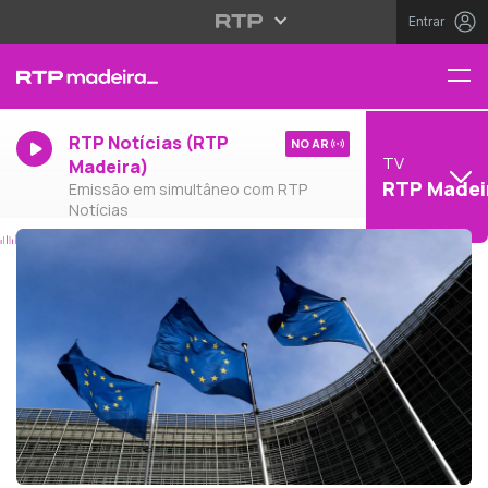
Entrar
RTP Notícias (RTP
NO AR
TV
Madeira)
RTP Madei
Emissão em simultâneo com RTP
Notícias