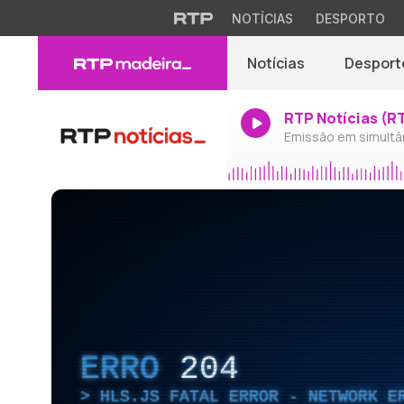
NOTÍCIAS
DESPORTO
Notícias
Desport
RTP Notícias (R
Emissão em simultâ
ERRO
204
HLS.JS FATAL ERROR - NETWORK E