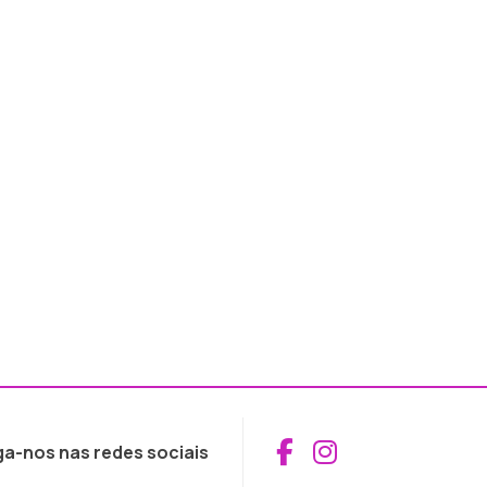
Aceder ao Fac
Aceder ao I
ga-nos nas redes sociais