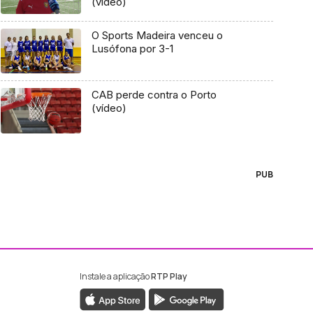
(vídeo)
O Sports Madeira venceu o
Lusófona por 3-1
CAB perde contra o Porto
(vídeo)
PUB
Instale a aplicação
RTP Play
ebook da RTP Madeira
nstagram da RTP Madeira