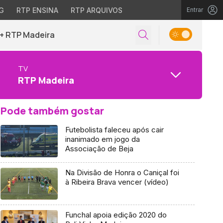
G
RTP ENSINA
RTP ARQUIVOS
Entrar
+ RTP Madeira
TV
RTP Madeira
Pode também gostar
Futebolista faleceu após cair
inanimado em jogo da
Associação de Beja
Na Divisão de Honra o Caniçal foi
à Ribeira Brava vencer (vídeo)
Funchal apoia edição 2020 do