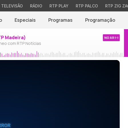
TELEVISÃO
RÁDIO
RTP PLAY
RTP PALCO
RTP ZIG ZA
o
Especiais
Programas
Programação
TP Madeira)
NO AR
neo com RTP Notícias
RROR