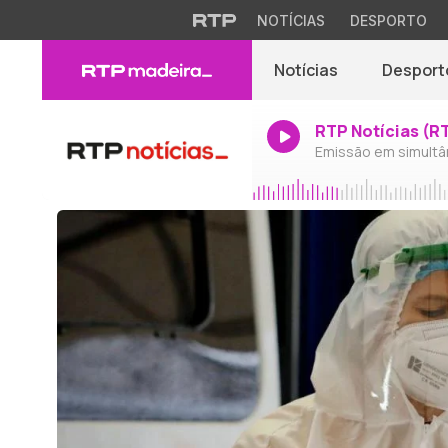
NOTÍCIAS
DESPORTO
Notícias
Desport
RTP Notícias (R
Emissão em simultâ