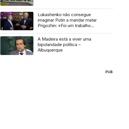
Lukashenko não consegue
imaginar Putin a mandar matar
Prigozhin: «Foi um trabalho
demasiado brutal e amador»
A Madeira está a viver uma
bipolaridade política –
Albuquerque
PUB