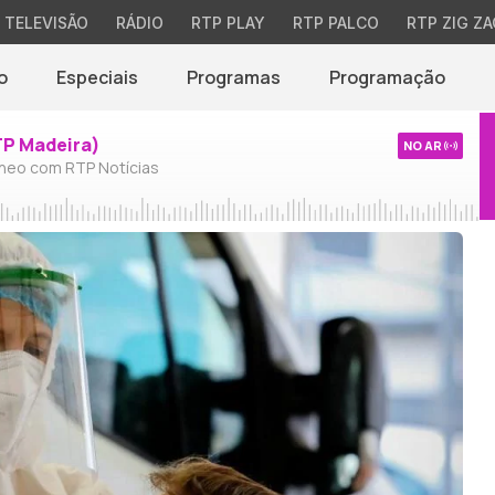
TELEVISÃO
RÁDIO
RTP PLAY
RTP PALCO
RTP ZIG ZA
o
Especiais
Programas
Programação
TP Madeira)
NO AR
neo com RTP Notícias