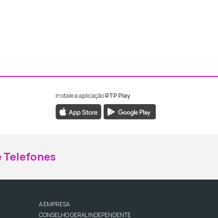
Instale a aplicação
RTP Play
ebook da RTP Madeira
nstagram da RTP Madeira
 Telefones
A EMPRESA
CONSELHO GERAL INDEPENDENTE