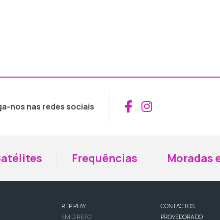
Aceder ao Fac
Aceder ao I
ga-nos nas redes sociais
atélites
Frequências
Moradas e
RTP PLAY
CONTACTOS
EM DIRETO
PROVEDORA DO