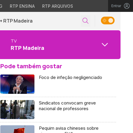
G
RTP ENSINA
RTP ARQUIVOS
Entrar
+ RTP Madeira
TV
RTP Madeira
Pode também gostar
Foco de infeção negligenciado
Sindicatos convocam greve
nacional de professores
Pequim avisa chineses sobre