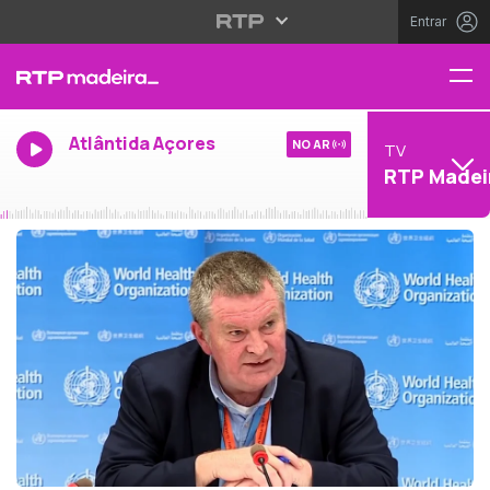
Entrar
Atlântida Açores
NO AR
TV
RTP Madei