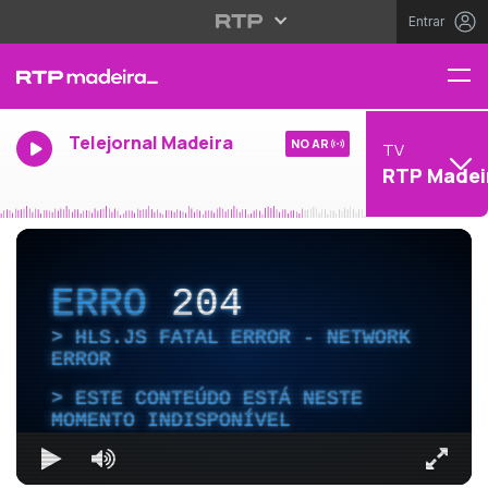
Entrar
Telejornal Madeira
NO AR
TV
RTP Madei
ERRO
204
HLS.JS FATAL ERROR - NETWORK
ERROR
ESTE CONTEÚDO ESTÁ NESTE
MOMENTO INDISPONÍVEL