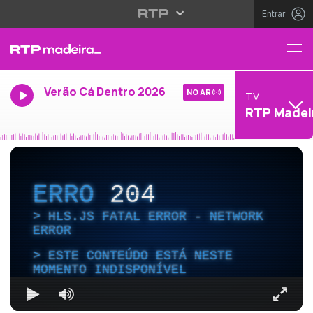
Entrar
Verão Cá Dentro 2026
NO AR
TV
RTP Madei
ERRO
204
HLS.JS FATAL ERROR - NETWORK
ERROR
ESTE CONTEÚDO ESTÁ NESTE
MOMENTO INDISPONÍVEL