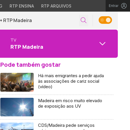
G
RTP ENSINA
RTP ARQUIVOS
Entrar
+ RTP Madeira
TV
RTP Madeira
Pode também gostar
Há mais emigrantes a pedir ajuda
às associações de cariz social
(vídeo)
Madeira em risco muito elevado
de exposição aos UV
CDS/Madeira pede serviços