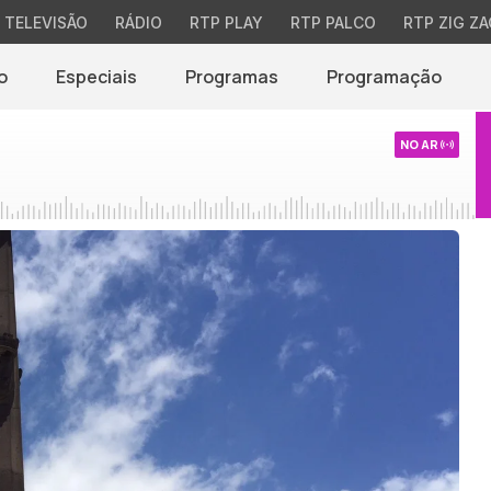
TELEVISÃO
RÁDIO
RTP PLAY
RTP PALCO
RTP ZIG ZA
o
Especiais
Programas
Programação
NO AR