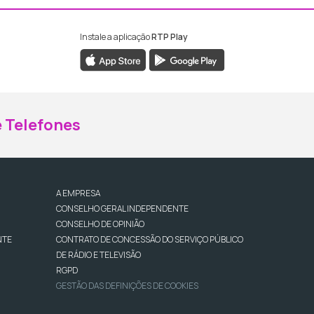
Instale a aplicação
RTP Play
ebook da RTP Madeira
nstagram da RTP Madeira
 Telefones
A EMPRESA
CONSELHO GERAL INDEPENDENTE
CONSELHO DE OPINIÃO
NTE
CONTRATO DE CONCESSÃO DO SERVIÇO PÚBLICO
DE RÁDIO E TELEVISÃO
RGPD
GESTÃO DAS DEFINIÇÕES DE COOKIES