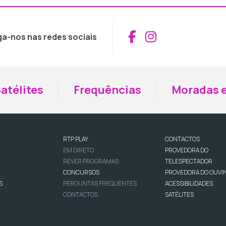
Aceder ao Fac
Aceder ao I
ga-nos nas redes sociais
atélites
Frequências
Moradas e
RTP PLAY
CONTACTOS
EM DIRETO
PROVEDORA DO
REVER PROGRAMAS
TELESPECTADOR
CONCURSOS
PROVEDORA DO OUVI
S
PERGUNTAS FREQUENTES
ACESSIBILIDADES
CONTACTOS
SATÉLITES