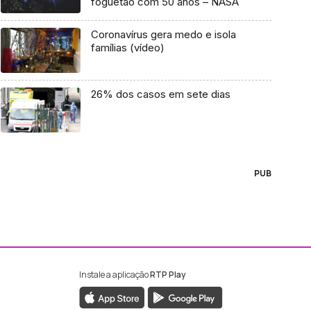
foguetão com 50 anos – NASA
Coronavírus gera medo e isola
famílias (vídeo)
26% dos casos em sete dias
PUB
Instale a aplicação
RTP Play
ebook da RTP Madeira
nstagram da RTP Madeira