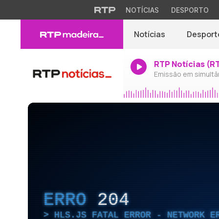
NOTÍCIAS
DESPORTO
Notícias
Desport
RTP Notícias (R
Emissão em simultâ
ERRO
204
HLS.JS FATAL ERROR - NETWORK E