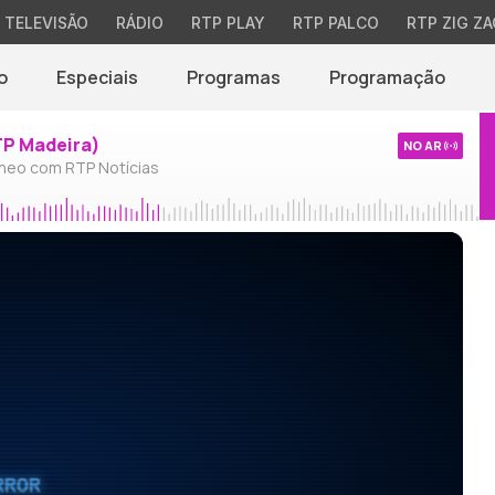
TELEVISÃO
RÁDIO
RTP PLAY
RTP PALCO
RTP ZIG ZA
o
Especiais
Programas
Programação
TP Madeira)
NO AR
neo com RTP Notícias
RROR