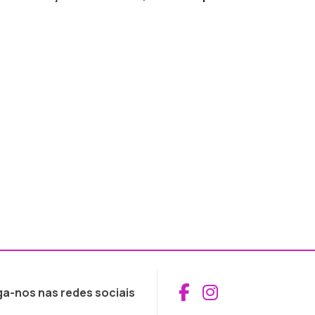
Aceder ao Fac
Aceder ao I
ga-nos nas redes sociais