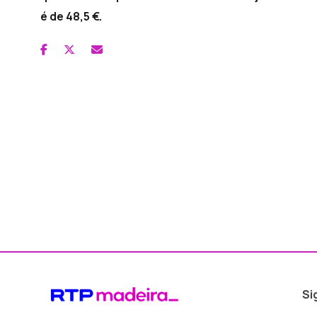
é de 48,5 €.
Si