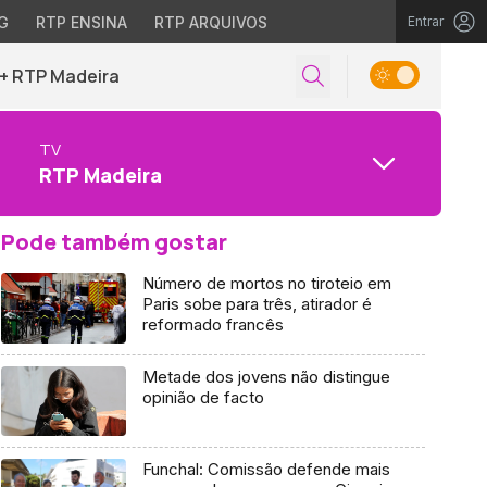
G
RTP ENSINA
RTP ARQUIVOS
Entrar
+ RTP Madeira
TV
RTP Madeira
Pode também gostar
Número de mortos no tiroteio em
Paris sobe para três, atirador é
reformado francês
Metade dos jovens não distingue
opinião de facto
Funchal: Comissão defende mais