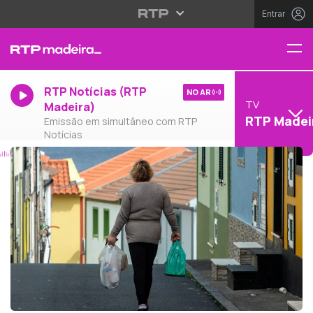
Entrar
RTP Notícias (RTP
NO AR
TV
Madeira)
RTP Madei
Emissão em simultâneo com RTP
Notícias