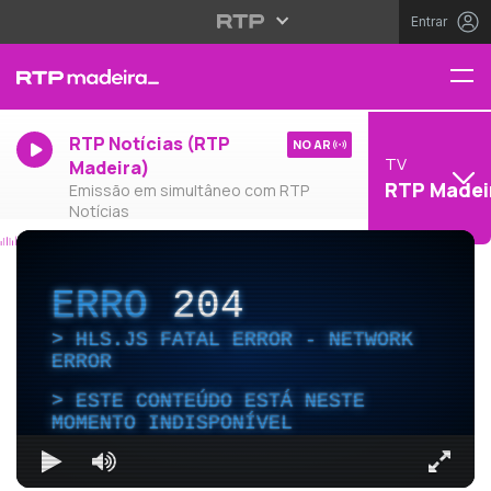
Entrar
RTP Notícias (RTP
NO AR
TV
Madeira)
RTP Madei
Emissão em simultâneo com RTP
Notícias
ERRO
204
HLS.JS FATAL ERROR - NETWORK
ERROR
ESTE CONTEÚDO ESTÁ NESTE
MOMENTO INDISPONÍVEL