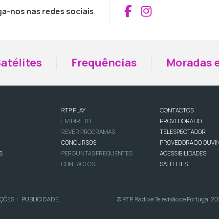
Aceder ao Fac
Aceder ao I
ga-nos nas redes sociais
atélites
Frequências
Moradas e
RTP PLAY
CONTACTOS
EM DIRETO
PROVEDORA DO
REVER PROGRAMAS
TELESPECTADOR
CONCURSOS
PROVEDORA DO OUVI
S
PERGUNTAS FREQUENTES
ACESSIBILIDADES
CONTACTOS
SATÉLITES
IÇÕES
PUBLICIDADE
© RTP, Rádio e Televisão de Portugal 2
|