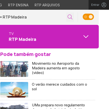
G
RTP ENSINA
RTP ARQUIVOS
Entrar
+ RTP Madeira
TV
RTP Madeira
Pode também gostar
Movimento no Aeroporto da
Madeira aumenta em agosto
(vídeo)
O verão merece cuidados com o
sol
UMa prepara novo regulamento