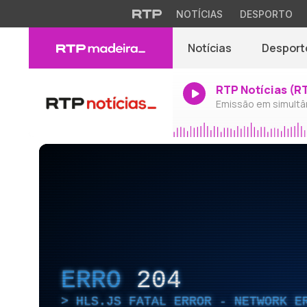
NOTÍCIAS
DESPORTO
Notícias
Desport
RTP Notícias (R
Emissão em simultâ
ERRO
204
HLS.JS FATAL ERROR - NETWORK E