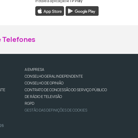
Instale a aplicação
RTP Play
ebook da RTP Madeira
nstagram da RTP Madeira
 Telefones
A EMPRESA
CONSELHO GERAL INDEPENDENTE
CONSELHO DE OPINIÃO
NTE
CONTRATO DE CONCESSÃO DO SERVIÇO PÚBLICO
DE RÁDIO E TELEVISÃO
RGPD
GESTÃO DAS DEFINIÇÕES DE COOKIES
026