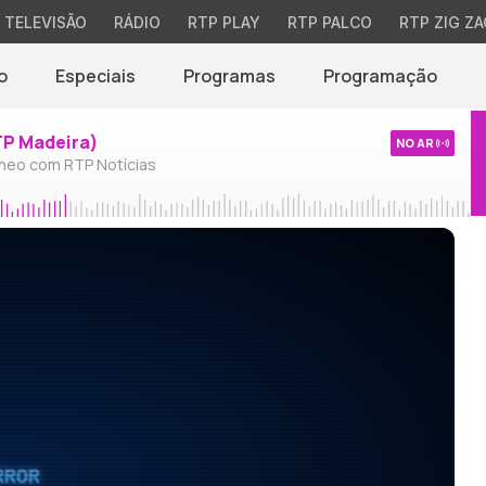
TELEVISÃO
RÁDIO
RTP PLAY
RTP PALCO
RTP ZIG ZA
o
Especiais
Programas
Programação
TP Madeira)
NO AR
neo com RTP Notícias
RROR