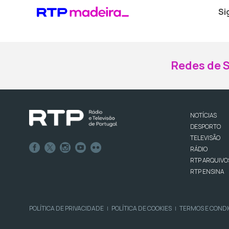
Si
Redes de S
NOTÍCIAS
DESPORTO
TELEVISÃO
RÁDIO
RTP ARQUIVO
RTP ENSINA
POLÍTICA DE PRIVACIDADE
POLÍTICA DE COOKIES
TERMOS E COND
|
|