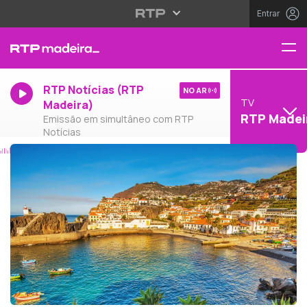
Entrar
RTP Notícias (RTP
NO AR
TV
Madeira)
RTP Madei
Emissão em simultâneo com RTP
Notícias