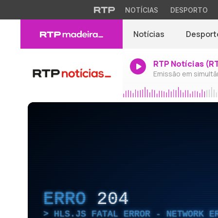
NOTÍCIAS
DESPORTO
Notícias
Desport
RTP Notícias (R
Emissão em simultâ
ERRO
204
HLS.JS FATAL ERROR - NETWORK E