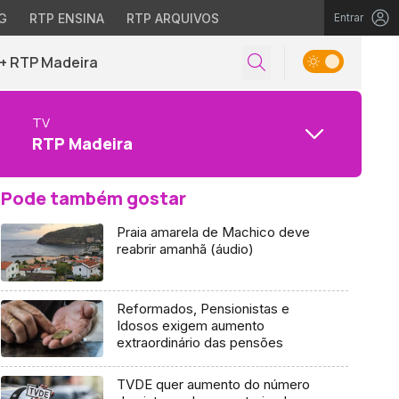
G
RTP ENSINA
RTP ARQUIVOS
Entrar
+ RTP Madeira
TV
RTP Madeira
Pode também gostar
Praia amarela de Machico deve
reabrir amanhã (áudio)
Reformados, Pensionistas e
Idosos exigem aumento
extraordinário das pensões
TVDE quer aumento do número