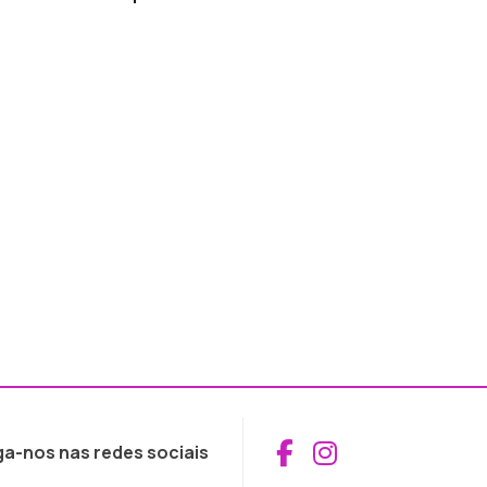
Aceder ao Fac
Aceder ao I
ga-nos nas redes sociais