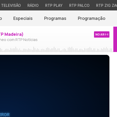
TELEVISÃO
RÁDIO
RTP PLAY
RTP PALCO
RTP ZIG ZA
o
Especiais
Programas
Programação
TP Madeira)
NO AR
neo com RTP Notícias
RROR