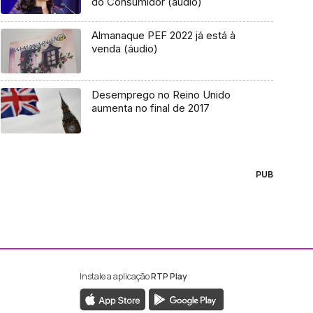
do Consumidor (áudio)
Almanaque PEF 2022 já está à
venda (áudio)
Desemprego no Reino Unido
aumenta no final de 2017
PUB
Instale a aplicação
RTP Play
ebook da RTP Madeira
nstagram da RTP Madeira