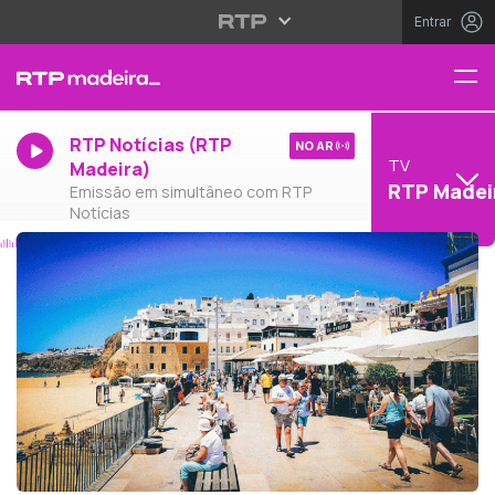
Entrar
RTP Notícias (RTP
NO AR
TV
Madeira)
RTP Madei
Emissão em simultâneo com RTP
Notícias