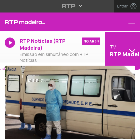
Entrar
RTP Notícias (RTP
NO AR
TV
Madeira)
RTP Madei
Emissão em simultâneo com RTP
Notícias