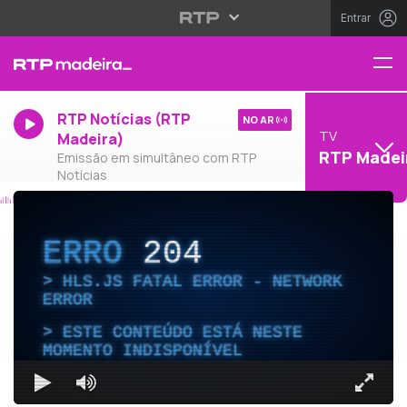
Entrar
RTP Notícias (RTP
NO AR
TV
Madeira)
RTP Madei
Emissão em simultâneo com RTP
Notícias
ERRO
204
HLS.JS FATAL ERROR - NETWORK
ERROR
ESTE CONTEÚDO ESTÁ NESTE
MOMENTO INDISPONÍVEL