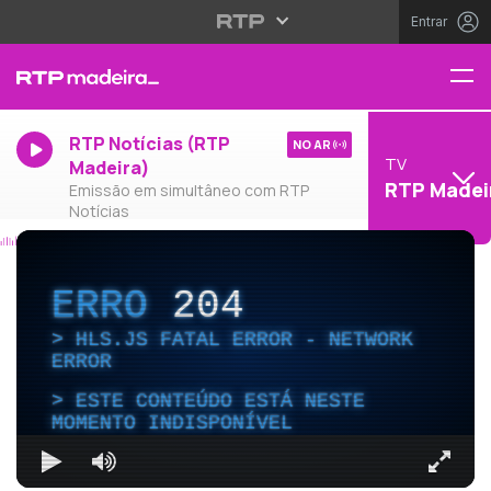
Entrar
RTP Notícias (RTP
NO AR
TV
Madeira)
RTP Madei
Emissão em simultâneo com RTP
Notícias
ERRO
204
HLS.JS FATAL ERROR - NETWORK
ERROR
ESTE CONTEÚDO ESTÁ NESTE
MOMENTO INDISPONÍVEL