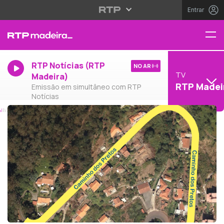
Entrar
RTP Notícias (RTP
NO AR
TV
Madeira)
RTP Madei
Emissão em simultâneo com RTP
Notícias