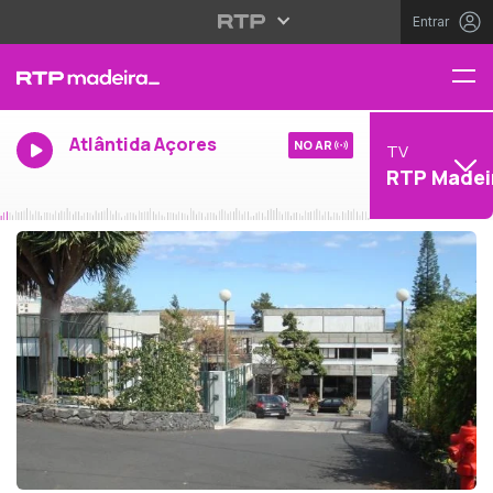
Entrar
Atlântida Açores
NO AR
TV
RTP Madei