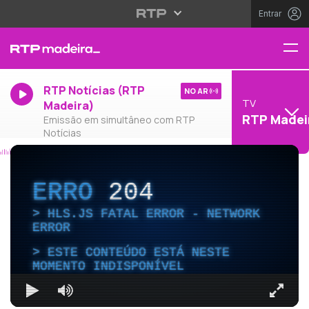
Entrar
RTP Notícias (RTP
NO AR
TV
Madeira)
RTP Madei
Emissão em simultâneo com RTP
Notícias
ERRO
204
HLS.JS FATAL ERROR - NETWORK
ERROR
ESTE CONTEÚDO ESTÁ NESTE
MOMENTO INDISPONÍVEL