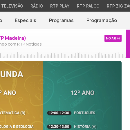
TELEVISÃO
RÁDIO
RTP PLAY
RTP PALCO
RTP ZIG ZA
o
Especiais
Programas
Programação
TP Madeira)
NO AR
neo com RTP Notícias