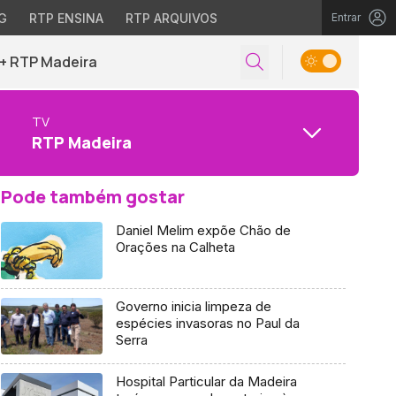
G
RTP ENSINA
RTP ARQUIVOS
Entrar
+ RTP Madeira
TV
RTP Madeira
Pode também gostar
Daniel Melim expõe Chão de
Orações na Calheta
Governo inicia limpeza de
espécies invasoras no Paul da
Serra
Hospital Particular da Madeira