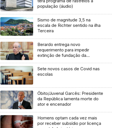
terá programa de rastreios à
população (áudio)
Sismo de magnitude 3,5 na
escala de Richter sentido na ilha
Terceira
Berardo entrega novo
requerimento para impedir
extinção de fundação da
coleção de arte
Sete novos casos de Covid nas
escolas
Óbito/Juvenal Garcês: Presidente
da República lamenta morte do
ator e encenador
Homens optam cada vez mais
por receber subsídio por licença