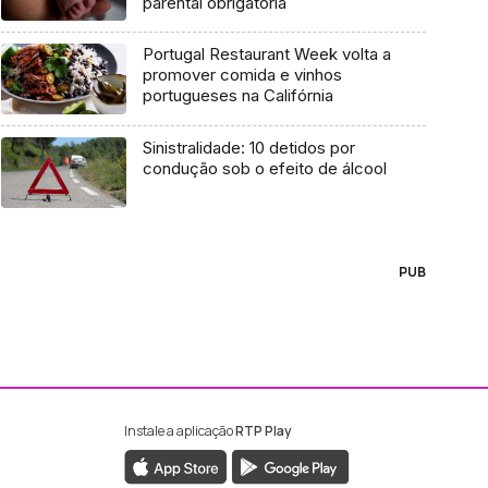
parental obrigatória
Portugal Restaurant Week volta a
promover comida e vinhos
portugueses na Califórnia
Sinistralidade: 10 detidos por
condução sob o efeito de álcool
PUB
Instale a aplicação
RTP Play
ebook da RTP Madeira
nstagram da RTP Madeira