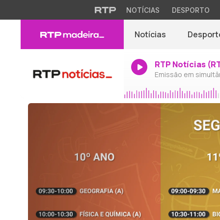
NOTÍCIAS
DESPORTO
Notícias
Desport
RTP Notícias (R
Emissão em simultâ