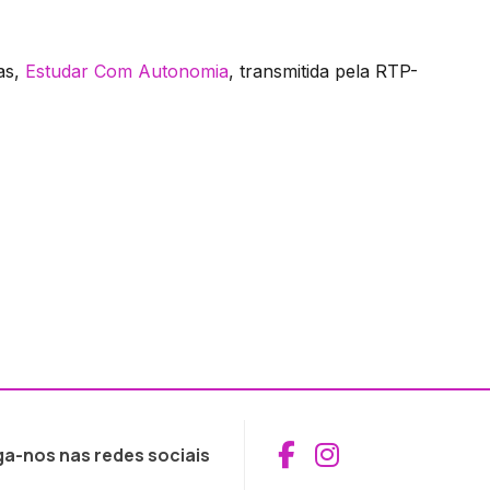
las,
Estudar Com Autonomia
, transmitida pela RTP-
Aceder ao Fac
Aceder ao I
ga-nos nas redes sociais