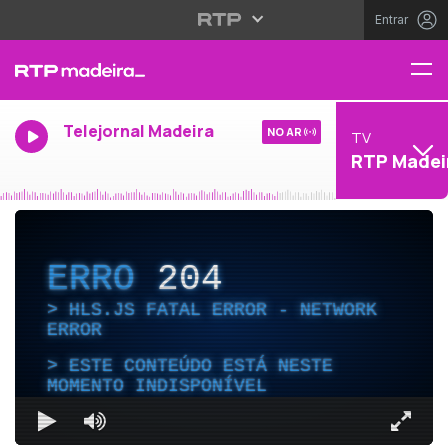
Entrar
Telejornal Madeira
NO AR
TV
RTP Madei
ERRO
204
HLS.JS FATAL ERROR - NETWORK
ERROR
ESTE CONTEÚDO ESTÁ NESTE
MOMENTO INDISPONÍVEL