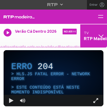
Entrar
Verão Cá Dentro 2026
NO AR
TV
RTP Madei
ERRO
204
HLS.JS FATAL ERROR - NETWORK
ERROR
ESTE CONTEÚDO ESTÁ NESTE
MOMENTO INDISPONÍVEL