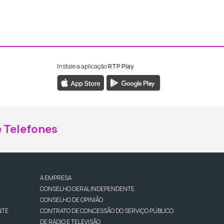
Instale a aplicação
RTP Play
ebook da RTP Madeira
nstagram da RTP Madeira
 Telefones
A EMPRESA
CONSELHO GERAL INDEPENDENTE
CONSELHO DE OPINIÃO
NTE
CONTRATO DE CONCESSÃO DO SERVIÇO PÚBLICO
DE RÁDIO E TELEVISÃO