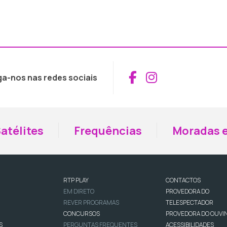
Aceder ao Fac
Aceder ao I
ga-nos nas redes sociais
atélites
Frequências
Moradas e
RTP PLAY
CONTACTOS
EM DIRETO
PROVEDORA DO
REVER PROGRAMAS
TELESPECTADOR
CONCURSOS
PROVEDORA DO OUVI
S
PERGUNTAS FREQUENTES
ACESSIBILIDADES