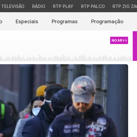
TELEVISÃO
RÁDIO
RTP PLAY
RTP PALCO
RTP ZIG ZA
o
Especiais
Programas
Programação
NO AR