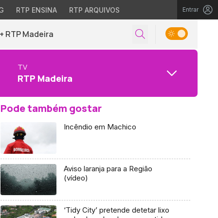
G
RTP ENSINA
RTP ARQUIVOS
Entrar
+ RTP Madeira
TV
RTP Madeira
Pode também gostar
Incêndio em Machico
Aviso laranja para a Região
(vídeo)
‘Tidy City’ pretende detetar lixo