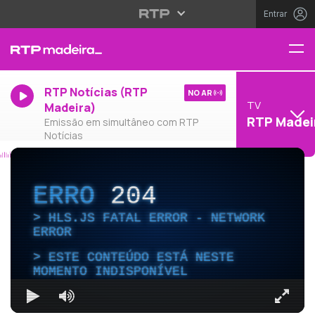
Entrar
RTP Notícias (RTP
NO AR
TV
Madeira)
RTP Madei
Emissão em simultâneo com RTP
Notícias
ERRO
204
HLS.JS FATAL ERROR - NETWORK
ERROR
ESTE CONTEÚDO ESTÁ NESTE
MOMENTO INDISPONÍVEL