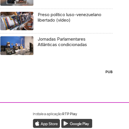
Preso político luso-venezuelano
libertado (vídeo)
Jornadas Parlamentares
Atlânticas condicionadas
PUB
Instale a aplicação
RTP Play
ebook da RTP Madeira
nstagram da RTP Madeira