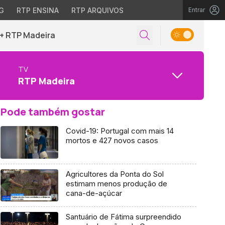
G
RTP ENSINA
RTP ARQUIVOS
Entrar
+ RTP Madeira
TV
RTP Madeira
Pode também gostar
Covid-19: Portugal com mais 14
mortos e 427 novos casos
Agricultores da Ponta do Sol
estimam menos produção de
cana-de-açúcar
Santuário de Fátima surpreendido