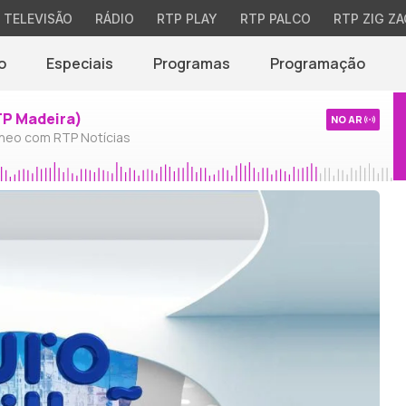
TELEVISÃO
RÁDIO
RTP PLAY
RTP PALCO
RTP ZIG ZA
o
Especiais
Programas
Programação
TP Madeira)
NO AR
neo com RTP Notícias