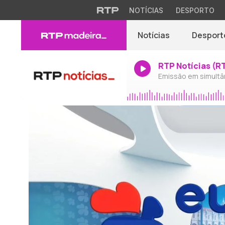
NOTÍCIAS
DESPORTO
Notícias
Desport
RTP Notícias (R
Emissão em simultâ