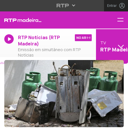
Entrar
RTP Notícias (RTP
NO AR
TV
Madeira)
RTP Madei
Emissão em simultâneo com RTP
Notícias