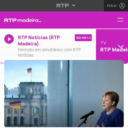
Entrar
RTP Notícias (RTP
NO AR
TV
Madeira)
RTP Madei
Emissão em simultâneo com RTP
Notícias