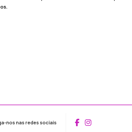
gos.
Aceder ao Fac
Aceder ao I
ga-nos nas redes sociais