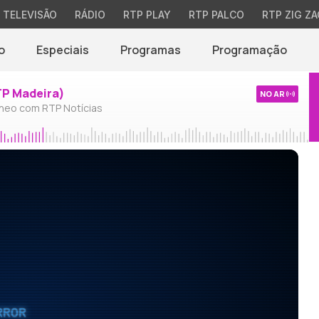
TELEVISÃO
RÁDIO
RTP PLAY
RTP PALCO
RTP ZIG ZA
o
Especiais
Programas
Programação
TP Madeira)
NO AR
neo com RTP Notícias
RROR