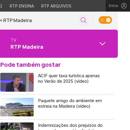
G
RTP ENSINA
RTP ARQUIVOS
Entrar
+ RTP Madeira
TV
RTP Madeira
Pode também gostar
ACIF quer taxa turística apenas
no Verão de 2025 (vídeo)
Paquete amigo do ambiente em
estreia na Madeira (vídeo)
Indemnizações dos prejuízos do