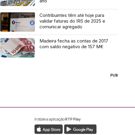
ano
Contribuintes têm até hoje para
validar faturas do IRS de 2025 e
comunicar agregado
Madeira fecha as contas de 2017
com saldo negativo de 157 M€
PUB
Instale a aplicação
RTP Play
ebook da RTP Madeira
nstagram da RTP Madeira