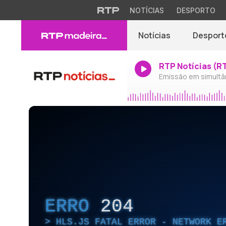
NOTÍCIAS
DESPORTO
Notícias
Desport
RTP Notícias (R
Emissão em simultâ
ERRO
204
HLS.JS FATAL ERROR - NETWORK E