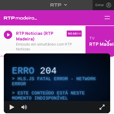
Entrar
RTP Notícias (RTP
NO AR
TV
Madeira)
RTP Madei
Emissão em simultâneo com RTP
Notícias
ERRO
204
HLS.JS FATAL ERROR - NETWORK
ERROR
ESTE CONTEÚDO ESTÁ NESTE
MOMENTO INDISPONÍVEL