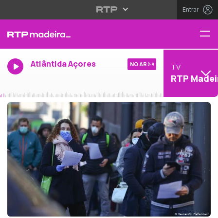
Entrar
Atlântida Açores
NO AR
TV
RTP Madei