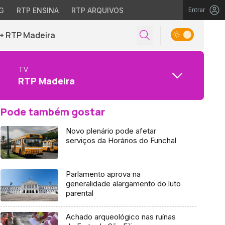
G
RTP ENSINA
RTP ARQUIVOS
Entrar
+ RTP Madeira
TV
RTP Madeira
Pode também gostar
Novo plenário pode afetar
serviços da Horários do Funchal
Parlamento aprova na
generalidade alargamento do luto
parental
Achado arqueológico nas ruínas