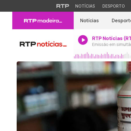
NOTÍCIAS
DESPORTO
Notícias
Desport
RTP Notícias (R
Emissão em simultâ