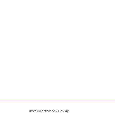
Instale a aplicação
RTP Play