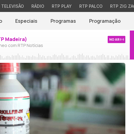
TELEVISÃO
RÁDIO
RTP PLAY
RTP PALCO
RTP ZIG ZA
o
Especiais
Programas
Programação
TP Madeira)
NO AR
neo com RTP Notícias