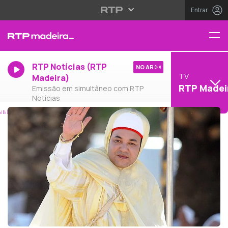
Entrar
RTP Notícias (RTP
NO AR
TV
Madeira)
RTP Madei
Emissão em simultâneo com RTP
Notícias