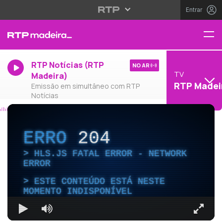
Entrar
RTP Notícias (RTP
NO AR
TV
Madeira)
RTP Madei
Emissão em simultâneo com RTP
Notícias
ERRO
204
HLS.JS FATAL ERROR - NETWORK
ERROR
ESTE CONTEÚDO ESTÁ NESTE
MOMENTO INDISPONÍVEL