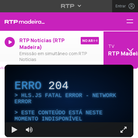
Entrar
RTP Notícias (RTP
NO AR
TV
Madeira)
RTP Madei
Emissão em simultâneo com RTP
Notícias
ERRO
204
HLS.JS FATAL ERROR - NETWORK
ERROR
ESTE CONTEÚDO ESTÁ NESTE
MOMENTO INDISPONÍVEL